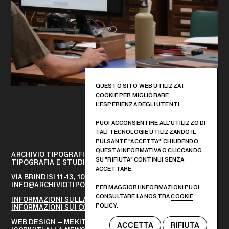
QUESTO SITO WEB UTILIZZA I
COOKIE PER MIGLIORARE
L'ESPERIENZA DEGLI UTENTI.
PUOI ACCONSENTIRE ALL'UTILIZZO DI
TALI TECNOLOGIE UTILIZZANDO IL
PULSANTE "ACCETTA". CHIUDENDO
QUESTA INFORMATIVA O CLICCANDO
ARCHIVIO TIPOGRAFICO
SU "RIFIUTA" CONTINUI SENZA
TIPOGRAFIA E STUDIO DI PROGETTAZIONE GRAFICA
ACCETTARE.
VIA BRINDISI 11-13, 10152 – TORINO, ITALIA
INFO@ARCHIVIOTIPOGRAFICO.IT
PER MAGGIORI INFORMAZIONI PUOI
CONSULTARE LA NOSTRA
COOKIE
INFORMAZIONI SULLA PRIVACY
POLICY
.
INFORMAZIONI SUI COOKIES
WEB DESIGN –
MEKIT STUDIO
ACCETTA
RIFIUTA