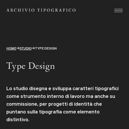
Associazione
Stamperia
Studio
→
→
HOME
STUDIO
TYPE DESIGN
Progetti
Type Design
Store
Contatti
Lo studio disegna e sviluppa caratteri tipografici
ITA
ENG
come strumento interno di lavoro ma anche su
commissione, per progetti di identità che
search
puntano sulla tipografia come elemento
distintivo.