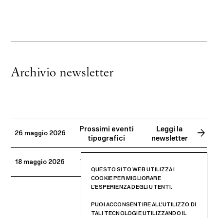
Archivio newsletter
Prossimi eventi
Leggi la
arrow_forward
26 maggio 2026
tipografici
newsletter
Aggiornamenti
Leggi la
arrow_forward
18 maggio 2026
primaverili
newsletter
QUESTO SITO WEB UTILIZZA I
COOKIE PER MIGLIORARE
L'ESPERIENZA DEGLI UTENTI.
PUOI ACCONSENTIRE ALL'UTILIZZO DI
TALI TECNOLOGIE UTILIZZANDO IL