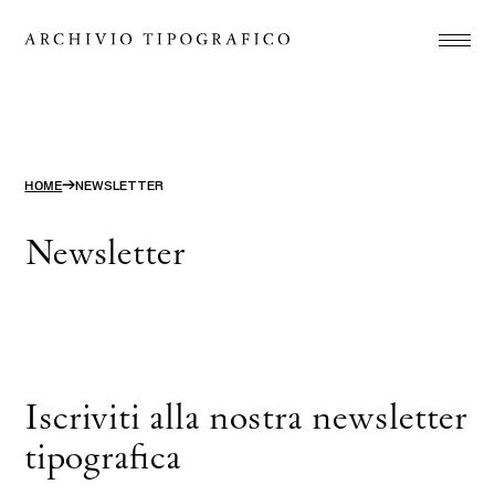
Associazione
Stamperia
Studio
→
HOME
NEWSLETTER
Progetti
Newsletter
Store
Contatti
ITA
ENG
search
Iscriviti alla nostra newsletter
tipografica