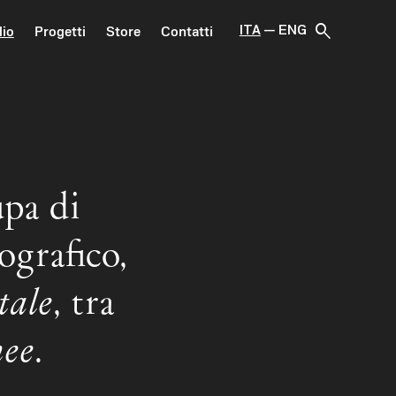
search
ITA
ENG
dio
Progetti
Store
Contatti
upa di
ografico,
tale
, tra
nee
.