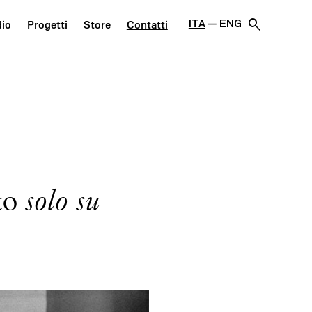
search
ITA
ENG
dio
Progetti
Store
Contatti
to
solo su