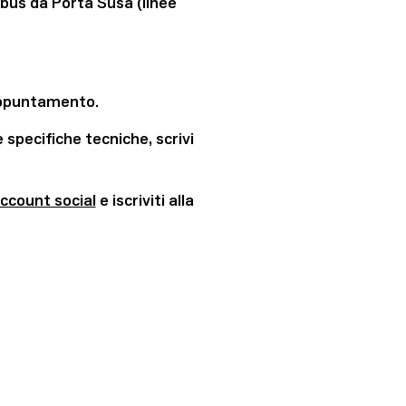
obus da Porta Susa (linee
 appuntamento.
 specifiche tecniche, scrivi
ccount social
e iscriviti alla