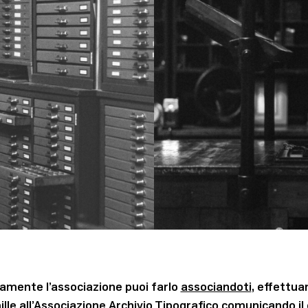
amente l’associazione puoi farlo
associandoti
, effettu
ille all’Associazione Archivio Tipografico comunicando il 