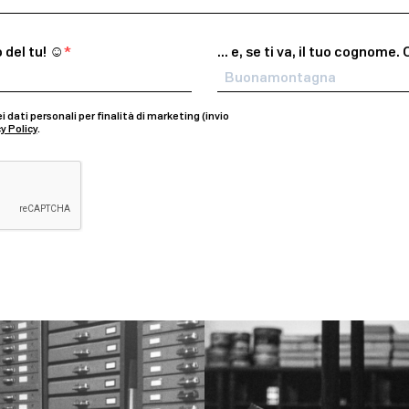
del tu! ☺️​
… e, se ti va, il tuo cognome.
dati personali per finalità di marketing (invio
y Policy
.