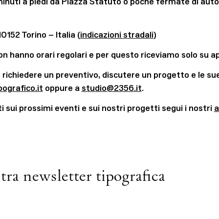
 minuti a piedi da Piazza Statuto o poche fermate di aut
10152 Torino – Italia (
indicazioni stradali
)
 non hanno orari regolari e per questo riceviamo solo su
 richiedere un preventivo, discutere un progetto e le sue
ografico.it
oppure a
studio@2356.it
.
sui prossimi eventi e sui nostri progetti segui i nostri
a
stra newsletter tipografica