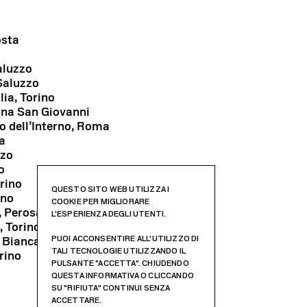
osta
aluzzo
Saluzzo
lia, Torino
erna San Giovanni
ro dell’Interno, Roma
a
nzo
o
orino
QUESTO SITO WEB UTILIZZA I
ino
COOKIE PER MIGLIORARE
, Perosa Argentina
L'ESPERIENZA DEGLI UTENTI.
, Torino
PUOI ACCONSENTIRE ALL'UTILIZZO DI
a Bianca
TALI TECNOLOGIE UTILIZZANDO IL
rino
PULSANTE "ACCETTA". CHIUDENDO
QUESTA INFORMATIVA O CLICCANDO
SU "RIFIUTA" CONTINUI SENZA
ACCETTARE.