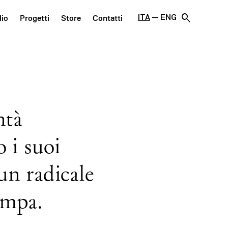
search
ITA
ENG
dio
Progetti
Store
Contatti
ntà
 i suoi
un radicale
ampa.