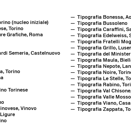
Tipografia Bonessa, A
rino (nucleo iniziale)
Tipografia Bussoleno
se, Torino
Tipografia Caraffini, S
ure Grafiche, Roma
Tipografia Edelweiss, 
Tipografia Fratelli Mog
Tipografia Grillo, Lus
ardi Semeria, Castelnuovo
Tipografia del Ministe
Tipografia Maula, Biell
Tipografia Nepote, La
a, Torino
Tipografia Noire, Torin
na
Tipografia Le Stelle, T
Tipografia Rabino, Tor
ino Torinese
Tipografia Val Chisone
Tipografia Valle Mosso
no
Tipografia Viano, Cas
Vinovese, Vinovo
Tipografia Zappata, To
 Ligure
ino