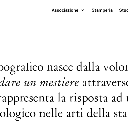
Associazione
Stamperia
Stu
ografico nasce dalla volo
dare un mestiere
attraverso
rappresenta la risposta ad 
logico nelle arti della st