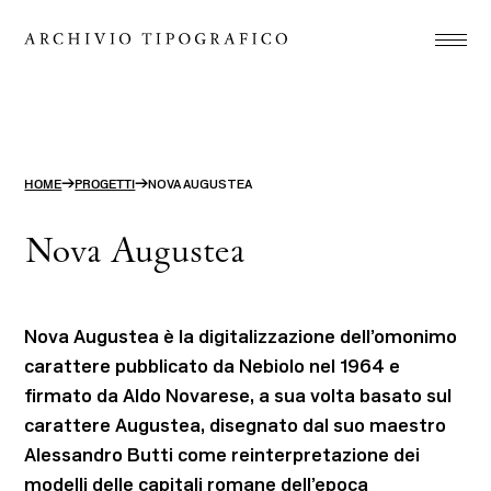
Associazione
Stamperia
Studio
→
→
HOME
PROGETTI
NOVA AUGUSTEA
Progetti
Nova Augustea
Store
Contatti
Nova Augustea è la digitalizzazione dell’omonimo
ITA
ENG
carattere pubblicato da Nebiolo nel 1964 e
firmato da Aldo Novarese, a sua volta basato sul
search
carattere Augustea, disegnato dal suo maestro
Alessandro Butti come reinterpretazione dei
modelli delle capitali romane dell’epoca