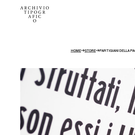
Nessun prodotto nel carrello.
→
→
HOME
STORE
PARTIGIANI DELLA P