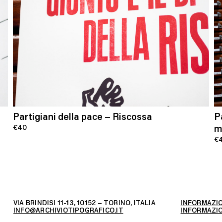
Partigiani della pace – Riscossa
P
m
€40
€
VIA BRINDISI 11-13, 10152 – TORINO, ITALIA
INFORMAZIO
INFO@ARCHIVIOTIPOGRAFICO.IT
INFORMAZIO