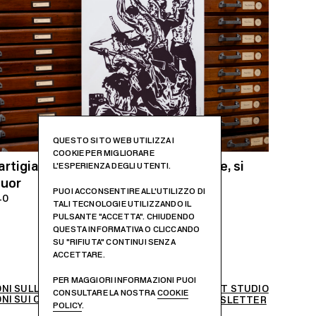
QUESTO SITO WEB UTILIZZA I
COOKIE PER MIGLIORARE
artigiani della pace – Si lotta, si vince, si
L'ESPERIENZA DEGLI UTENTI.
uor
PUOI ACCONSENTIRE ALL'UTILIZZO DI
40
TALI TECNOLOGIE UTILIZZANDO IL
PULSANTE "ACCETTA". CHIUDENDO
QUESTA INFORMATIVA O CLICCANDO
SU "RIFIUTA" CONTINUI SENZA
ACCETTARE.
PER MAGGIORI INFORMAZIONI PUOI
NI SULLA PRIVACY
WEB DESIGN –
MEKIT STUDIO
CONSULTARE LA NOSTRA
COOKIE
NI SUI COOKIES
ISCRIVITI ALLA NEWSLETTER
POLICY
.