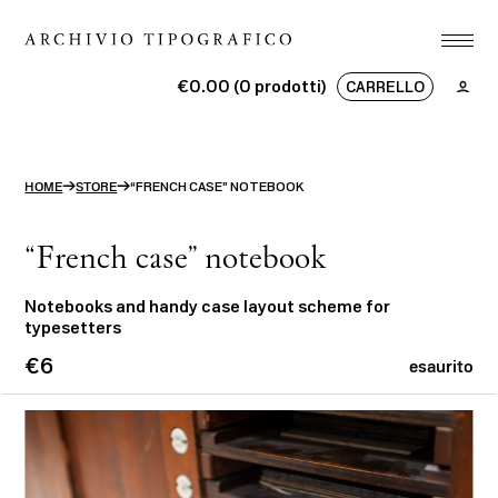
Associazione
€0.00 (0 prodotti)
CARRELLO
Stamperia
Nessun prodotto nel carrello.
Studio
→
→
HOME
STORE
“FRENCH CASE” NOTEBOOK
Progetti
Store
“French case” notebook
Contatti
Notebooks and handy case layout scheme for
typesetters
ITA
ENG
€6
search