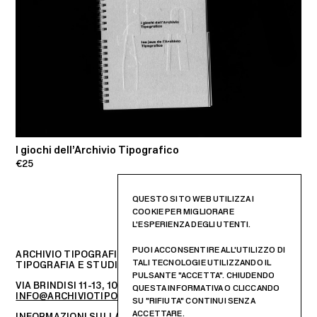
I giochi dell’Archivio Tipografico
M
€25
€
QUESTO SITO WEB UTILIZZA I
COOKIE PER MIGLIORARE
L'ESPERIENZA DEGLI UTENTI.
PUOI ACCONSENTIRE ALL'UTILIZZO DI
ARCHIVIO TIPOGRAFICO
TALI TECNOLOGIE UTILIZZANDO IL
TIPOGRAFIA E STUDIO DI PROGETTAZIONE GRAFICA
PULSANTE "ACCETTA". CHIUDENDO
VIA BRINDISI 11-13, 10152 – TORINO, ITALIA
QUESTA INFORMATIVA O CLICCANDO
INFO@ARCHIVIOTIPOGRAFICO.IT
SU "RIFIUTA" CONTINUI SENZA
ACCETTARE.
INFORMAZIONI SULLA PRIVACY