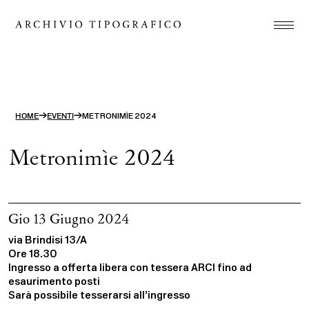
Associazione
Stamperia
Studio
→
→
HOME
EVENTI
METRONIMÌE 2024
Progetti
Metronimìe 2024
Store
Contatti
Gio 13 Giugno 2024
ITA
ENG
via Brindisi 13/A
Ore 18.30
search
Ingresso a offerta libera con tessera ARCI fino ad
esaurimento posti
Sarà possibile tesserarsi all’ingresso