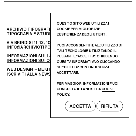
QUESTO SITO WEB UTILIZZA I
ARCHIVIO TIPOGRAFICO
COOKIE PER MIGLIORARE
TIPOGRAFIA E STUDIO DI PROGETTAZIONE GRAFICA
L'ESPERIENZA DEGLI UTENTI.
VIA BRINDISI 11-13, 10152 – TORINO, ITALIA
PUOI ACCONSENTIRE ALL'UTILIZZO DI
INFO@ARCHIVIOTIPOGRAFICO.IT
TALI TECNOLOGIE UTILIZZANDO IL
INFORMAZIONI SULLA PRIVACY
PULSANTE "ACCETTA". CHIUDENDO
INFORMAZIONI SUI COOKIES
QUESTA INFORMATIVA O CLICCANDO
SU "RIFIUTA" CONTINUI SENZA
WEB DESIGN –
MEKIT STUDIO
ACCETTARE.
ISCRIVITI ALLA NEWSLETTER
PER MAGGIORI INFORMAZIONI PUOI
CONSULTARE LA NOSTRA
COOKIE
POLICY
.
ACCETTA
RIFIUTA