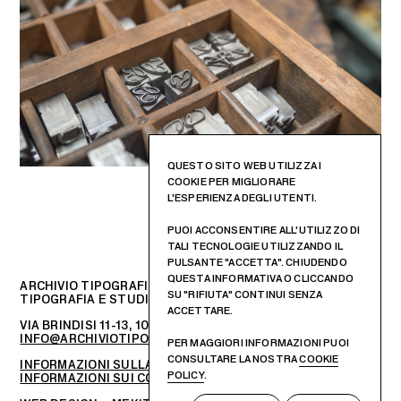
QUESTO SITO WEB UTILIZZA I
COOKIE PER MIGLIORARE
L'ESPERIENZA DEGLI UTENTI.
PUOI ACCONSENTIRE ALL'UTILIZZO DI
TALI TECNOLOGIE UTILIZZANDO IL
PULSANTE "ACCETTA". CHIUDENDO
QUESTA INFORMATIVA O CLICCANDO
ARCHIVIO TIPOGRAFICO
SU "RIFIUTA" CONTINUI SENZA
TIPOGRAFIA E STUDIO DI PROGETTAZIONE GRAFICA
ACCETTARE.
VIA BRINDISI 11-13, 10152 – TORINO, ITALIA
INFO@ARCHIVIOTIPOGRAFICO.IT
PER MAGGIORI INFORMAZIONI PUOI
CONSULTARE LA NOSTRA
COOKIE
INFORMAZIONI SULLA PRIVACY
POLICY
.
INFORMAZIONI SUI COOKIES