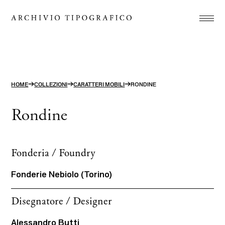
Associazione
Stamperia
Studio
→
→
→
HOME
COLLEZIONI
CARATTERI MOBILI
RONDINE
Progetti
Rondine
Store
Contatti
Fonderia / Foundry
ITA
ENG
Fonderie Nebiolo (Torino)
search
Disegnatore / Designer
Alessandro Butti