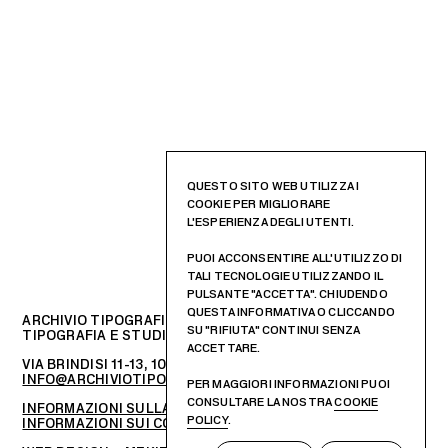
QUESTO SITO WEB UTILIZZA I
COOKIE PER MIGLIORARE
L'ESPERIENZA DEGLI UTENTI.
PUOI ACCONSENTIRE ALL'UTILIZZO DI
TALI TECNOLOGIE UTILIZZANDO IL
PULSANTE "ACCETTA". CHIUDENDO
QUESTA INFORMATIVA O CLICCANDO
ARCHIVIO TIPOGRAFICO
SU "RIFIUTA" CONTINUI SENZA
TIPOGRAFIA E STUDIO DI PROGETTAZIONE GRAFICA
ACCETTARE.
VIA BRINDISI 11-13, 10152 – TORINO, ITALIA
INFO@ARCHIVIOTIPOGRAFICO.IT
PER MAGGIORI INFORMAZIONI PUOI
CONSULTARE LA NOSTRA
COOKIE
INFORMAZIONI SULLA PRIVACY
POLICY
.
INFORMAZIONI SUI COOKIES