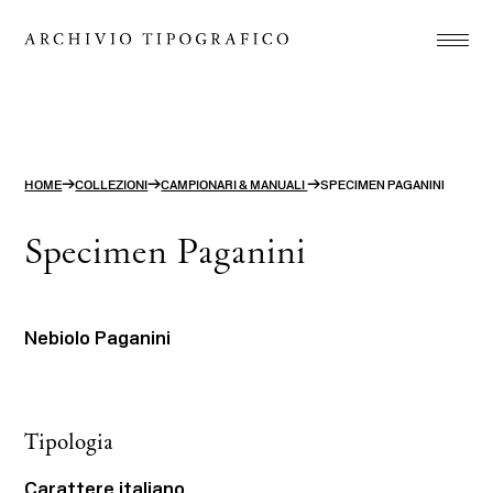
Associazione
Stamperia
Studio
→
→
→
HOME
COLLEZIONI
CAMPIONARI & MANUALI
SPECIMEN PAGANINI
Progetti
Specimen Paganini
Store
Contatti
Nebiolo Paganini
ITA
ENG
search
Tipologia
Carattere italiano