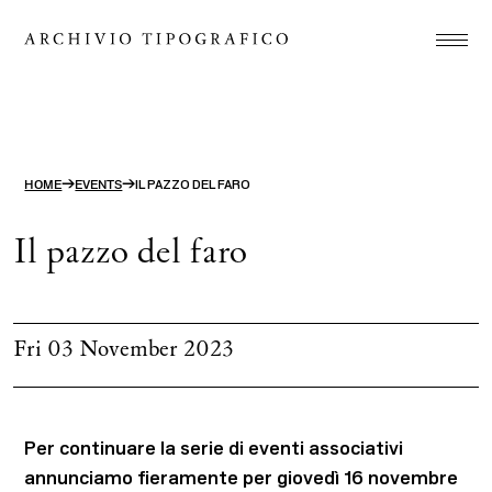
Association
Printshop
Studio
→
→
HOME
EVENTS
IL PAZZO DEL FARO
Projects
Il pazzo del faro
Store
Contact
Fri 03 November 2023
ITA
ENG
search
Per continuare la serie di eventi associativi
annunciamo fieramente per giovedì 16 novembre