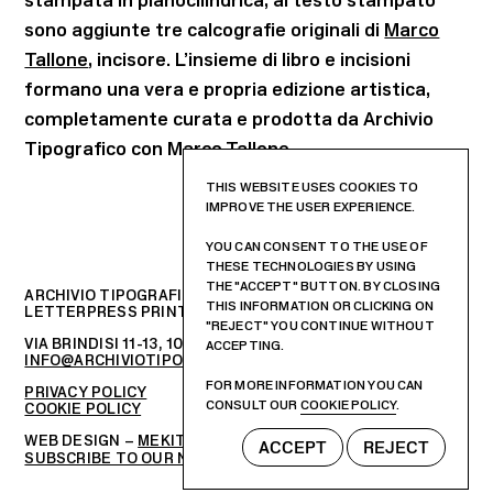
stampata in pianocilindrica, al testo stampato
sono aggiunte tre calcografie originali di
Marco
Tallone
, incisore. L’insieme di libro e incisioni
formano una vera e propria edizione artistica,
completamente curata e prodotta da Archivio
Tipografico con Marco Tallone.
THIS WEBSITE USES COOKIES TO
IMPROVE THE USER EXPERIENCE.
YOU CAN CONSENT TO THE USE OF
THESE TECHNOLOGIES BY USING
THE "ACCEPT" BUTTON. BY CLOSING
ARCHIVIO TIPOGRAFICO
THIS INFORMATION OR CLICKING ON
LETTERPRESS PRINTSHOP AND GRAPHIC DESIGN STUDIO
"REJECT" YOU CONTINUE WITHOUT
VIA BRINDISI 11-13, 10152 – TORINO, ITALIA
ACCEPTING.
INFO@ARCHIVIOTIPOGRAFICO.IT
FOR MORE INFORMATION YOU CAN
PRIVACY POLICY
CONSULT OUR
COOKIE POLICY
.
COOKIE POLICY
WEB DESIGN –
MEKIT STUDIO
ACCEPT
REJECT
SUBSCRIBE TO OUR NEWSLETTER